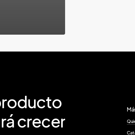
roducto
Más
rá
crecer
Qui
Cat