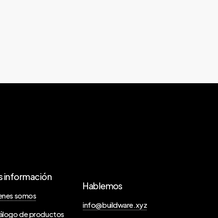
 información
Hablemos
enes somos
info@buildware.xyz
álogo de productos