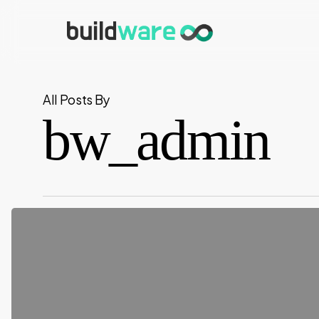
Skip
to
main
content
All Posts By
bw_admin
¡Hola
mundo!